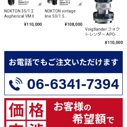
NOKTON 35/1.2
NOKTON vintage
Aspherical VM II
line 50/1.5
Aspherical シルバー
¥110,000
¥108,000
VMマウント
Voigtlander フォク
トレンダー APO-
LANTHAR 50mm
¥110,000
F3.5 VM Limited ネ
イビー [VMマウント
250本限定モデル]