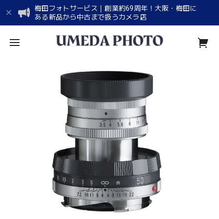
梅田フォトサービス｜創業約69周年！大阪・梅田に
ある新品から中古まで扱うカメラ店