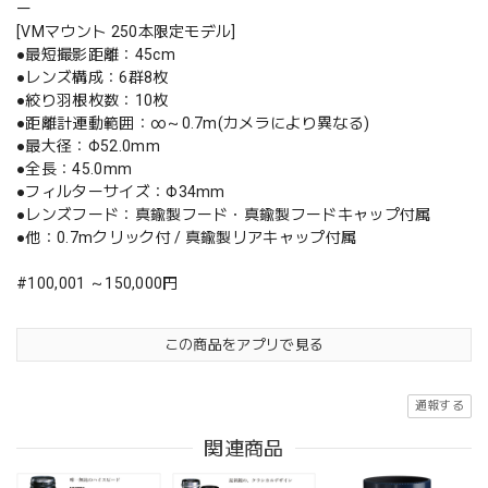
ー
[VMマウント 250本限定モデル]
●最短撮影距離：45cm
●レンズ構成：6群8枚
●絞り羽根枚数：10枚
●距離計連動範囲：∞～0.7m(カメラにより異なる)
●最大径：Φ52.0mm
●全長：45.0mm
●フィルターサイズ：Φ34mm
●レンズフード：真鍮製フード・真鍮製フードキャップ付属
●他：0.7mクリック付 / 真鍮製リアキャップ付属
#100,001 ～150,000円
この商品をアプリで見る
通報する
関連商品