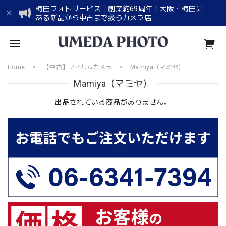
梅田フォトサービス｜創業約69周年！大阪・梅田に
ある新品から中古まで扱うカメラ店
Home
【中古】フィルムカメラ
Mamiya（マミヤ）
Mamiya（マミヤ）
出品されている商品がありません。