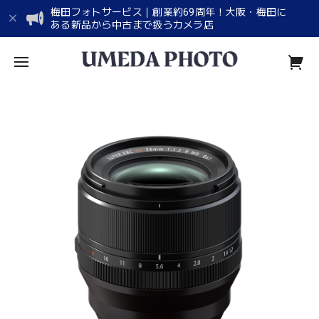
梅田フォトサービス｜創業約69周年！大阪・梅田に
ある新品から中古まで扱うカメラ店