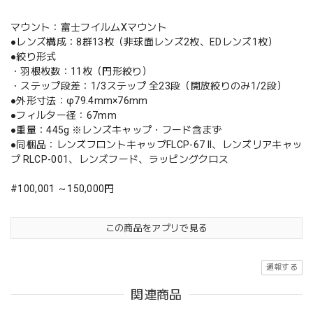
マウント：富士フイルムXマウント
●レンズ構成：8群13枚（非球面レンズ2枚、EDレンズ1枚）
●絞り形式
・羽根枚数：11枚（円形絞り）
・ステップ段差：1/3ステップ 全23段（開放絞りのみ1/2段）
●外形寸法：φ79.4mm×76mm
●フィルター径：67mm
●重量：445g ※レンズキャップ・フード含まず
●同梱品：レンズフロントキャップFLCP-67 II、レンズリアキャッ
プ RLCP-001、レンズフード、ラッピングクロス
#100,001 ～150,000円
この商品をアプリで見る
通報する
関連商品