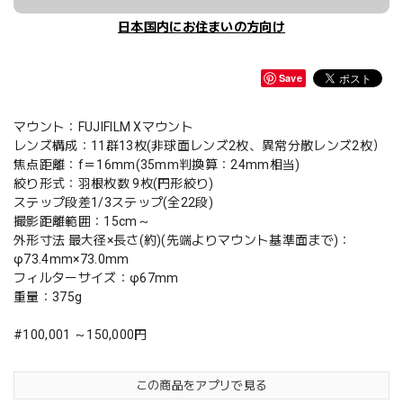
日本国内にお住まいの方向け
Save
マウント：FUJIFILM Xマウント
レンズ構成：11群13枚(非球面レンズ2枚、異常分散レンズ2枚）
焦点距離：f＝16mm(35mm判換算：24mm相当)
絞り形式：羽根枚数 9枚(円形絞り)
ステップ段差1/3ステップ(全22段)
撮影距離範囲：15cm～
外形寸法 最大径×長さ(約)(先端よりマウント基準面まで)：
φ73.4mm×73.0mm
フィルターサイズ：φ67mm
重量：375g
#100,001 ～150,000円
この商品をアプリで見る