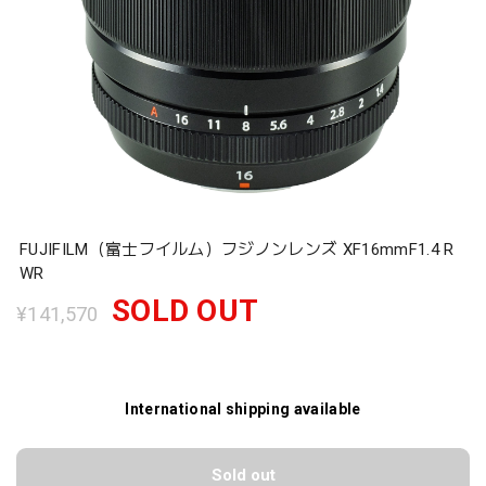
FUJIFILM（富士フイルム）フジノンレンズ XF16mmF1.4 R
WR
SOLD OUT
¥141,570
International shipping available
Sold out