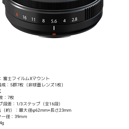
：富士フイルムXマウント
構成：5群7枚（非球面レンズ1枚）
式
数：7枚
プ段差：1/3ステップ（全16段）
（約）：最大径φ62mm×長さ23mm
ター径：39mm
4g