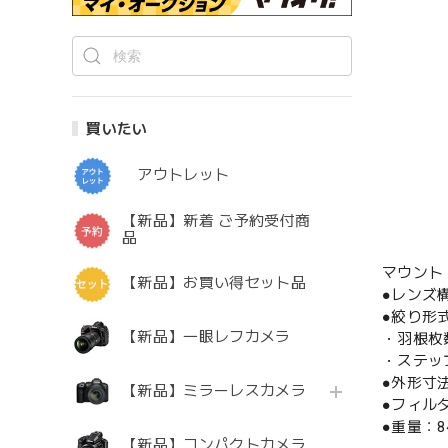
買いたい
アウトレット
【新品】新着 ご予約受付商
品
マウント
【新品】お買い得セット品
●レンズ
●絞り形
【新品】一眼レフカメラ
・羽根枚
・ステッ
●外形寸法
【新品】ミラーレスカメラ
●フィル
●重量：8
【新品】コンパクトカメラ