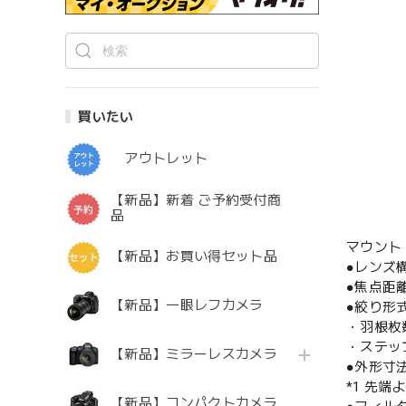
買いたい
アウトレット
【新品】新着 ご予約受付商
品
マウント：
【新品】お買い得セット品
●レンズ
●焦点距離
【新品】一眼レフカメラ
●絞り形
・羽根枚
・ステッ
【新品】ミラーレスカメラ
●外形寸法
*1 先
【新品】コンパクトカメラ