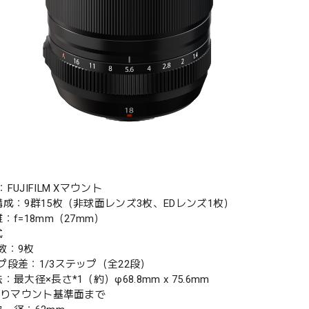
FUJIFILM Xマウント
構成：9群15枚（非球面レンズ3枚、EDレンズ1枚）
：f=18mm（27mm）
式
数：9枚
プ段差：1/3ステップ（全22段）
：最大径×長さ*1（約）φ68.8mm x 75.6mm
端よりマウント基準面まで