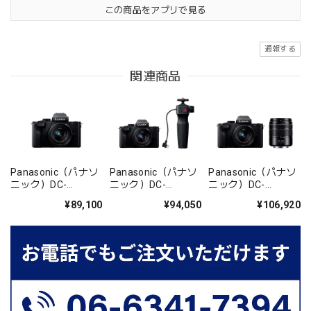
この商品をアプリで見る
通報する
関連商品
Panasonic（パナソ
Panasonic（パナソ
Panasonic（パナソ
ニック）DC-
ニック）DC-
ニック）DC-
G100DK-K （LUMIX
G100DV-K （LUMIX
G100DW-K （LUMIX
¥89,100
¥94,050
¥106,920
G100D Kキット 標準
G100D Vキット 標準
G100D Wキット ダ
ズームレンズキッ
ズームレンズキッ
ブルズームレンズキ
ト）
ト）
ット）