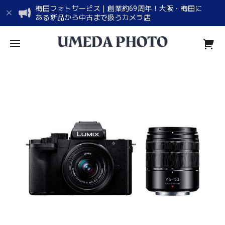
梅田フォトサービス｜創業約69周年！大阪・梅田に
ある新品から中古まで扱うカメラ店