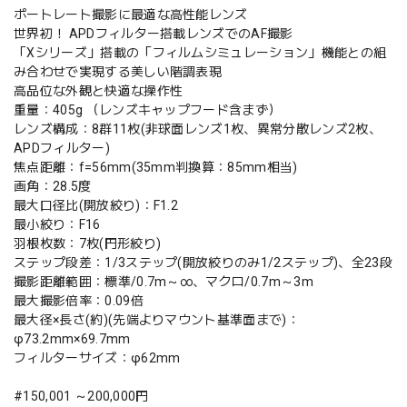
ポートレート撮影に最適な高性能レンズ
世界初！ APDフィルター搭載レンズでのAF撮影
「Xシリーズ」搭載の「フィルムシミュレーション」機能との組
み合わせで実現する美しい階調表現
高品位な外観と快適な操作性
重量：405g （レンズキャップフード含まず）
レンズ構成：8群11枚(非球面レンズ1枚、異常分散レンズ2枚、
APDフィルター)
焦点距離：f=56mm(35mm判換算：85mm相当)
画角：28.5度
最大口径比(開放絞り)：F1.2
最小絞り：F16
羽根枚数：7枚(円形絞り)
ステップ段差：1/3ステップ(開放絞りのみ1/2ステップ)、全23段
撮影距離範囲：標準/0.7m～∞、マクロ/0.7m～3m
最大撮影倍率：0.09倍
最大径×長さ(約)(先端よりマウント基準面まで)：
φ73.2mm×69.7mm
フィルターサイズ：φ62mm
#150,001 ～200,000円