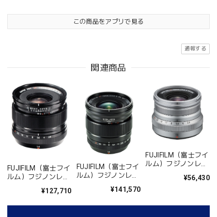
この商品をアプリで見る
通報する
関連商品
FUJIFILM（富士フイ
ルム）フジノンレン
FUJIFILM（富士フイ
FUJIFILM（富士フイ
ズ XF16mm F2.8 R
ルム）フジノンレン
ルム）フジノンレン
¥56,430
WR シルバー
ズ XF16mmF1.4 R
ズ XF14mmF2.8R
¥141,570
¥127,710
WR