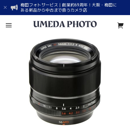
梅田フォトサービス｜創業約69周年！大阪・梅田に
ある新品から中古まで扱うカメラ店