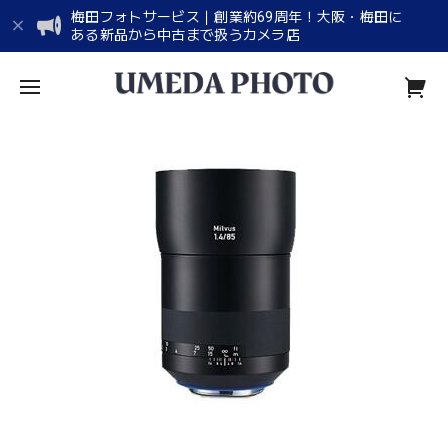
梅田フォトサービス｜創業約69周年！大阪・梅田に
ある新品から中古まで扱うカメラ店