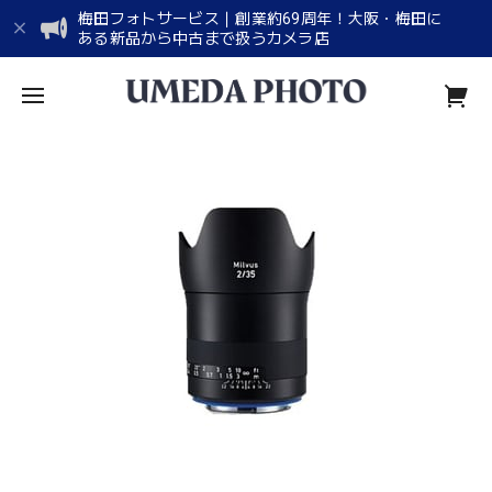
梅田フォトサービス｜創業約69周年！大阪・梅田に
ある新品から中古まで扱うカメラ店