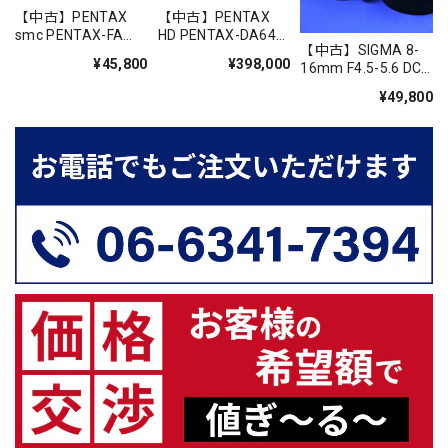
【中古】PENTAX
【中古】PENTAX
smc PENTAX-FA
HD PENTAX-DA645
【中古】SIGMA 8-
85mmF2.8 SOFT
28-45mmF4.5ED
¥45,800
¥398,000
16mm F4.5-5.6 DC
AW SR
HSM【Nikon Fﾏｳﾝ
¥49,800
ﾄ】