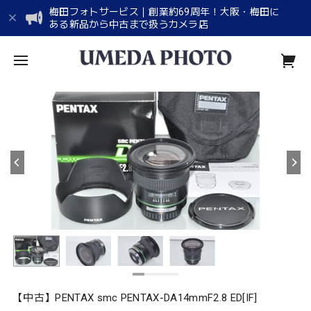
梅田フォトサービス｜創業約69周年！大阪・梅田に
ある新品から中古まで扱うカメラ店
【中古】PENTAX smc PENTAX-DA14mmF2.8 ED[IF]