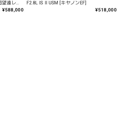
焦点超望遠レン
F2.8L IS II USM [キヤノンEF]
¥588,000
¥518,000