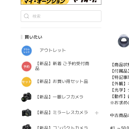
買いたい
アウトレット
【新品】新着 ご予約受付商
【商品状
品
【付属品
【特記事
【新品】お買い得セット品
【外観】
【光学】
【動作】
【新品】一眼レフカメラ
※お求め
【新品】ミラーレスカメラ
中古商品
#1 ～50,
【新品】コンパクトカメラ