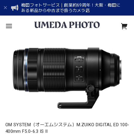
梅田フォトサービス｜創業約69周年！大阪・梅田に
ある新品から中古まで扱うカメラ店
OM SYSTEM（オーエムシステム）M.ZUIKO DIGITAL ED 100-
400mm F5.0-6.3 IS II