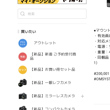
●マウン
買いたい
・有効画
・対応メデ
アウトレット
・電源：リ
・重量：
【新品】新着 ご予約受付商
・同梱品
品
1）
【新品】お買い得セット品
#200,00
#OMSY
【新品】一眼レフカメラ
【新品】ミラーレスカメラ
【新品】コンパクトカメラ