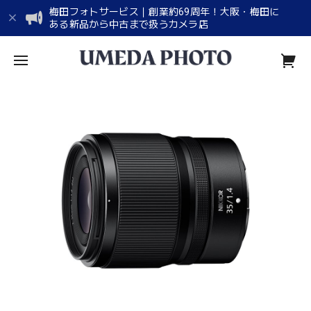
梅田フォトサービス｜創業約69周年！大阪・梅田に
ある新品から中古まで扱うカメラ店