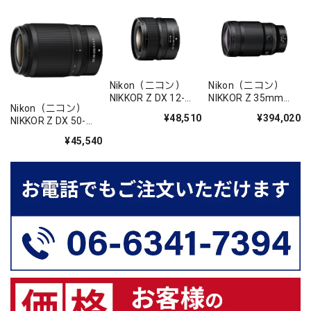
Nikon（ニコン）
Nikon（ニコン）
NIKKOR Z DX 12-
NIKKOR Z 35mm
Nikon（ニコン）
28mm f/3.5-5.6 PZ
f/1.2 S
¥48,510
¥394,020
NIKKOR Z DX 50-
VR
250mm f/4.5-6.3
¥45,540
VR