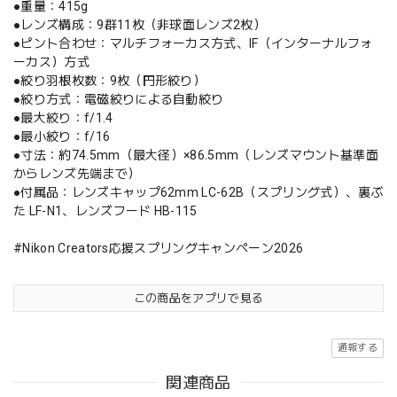
●重量：415g
●レンズ構成：9群11枚（非球面レンズ2枚）
●ピント合わせ：マルチフォーカス方式、IF（インターナルフォ
ーカス）方式
●絞り羽根枚数：9枚（円形絞り）
●絞り方式：電磁絞りによる自動絞り
●最大絞り：f/1.4
●最小絞り：f/16
●寸法：約74.5mm（最大径）×86.5mm（レンズマウント基準面
からレンズ先端まで）
●付属品：レンズキャップ62mm LC-62B（スプリング式）、裏ぶ
た LF-N1、レンズフード HB-115
#Nikon Creators応援スプリングキャンペーン2026
この商品をアプリで見る
通報する
関連商品