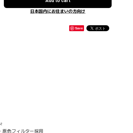
Add to cart
日本国内にお住まいの方向け
Save
ド
センサー 原色フィルター採用