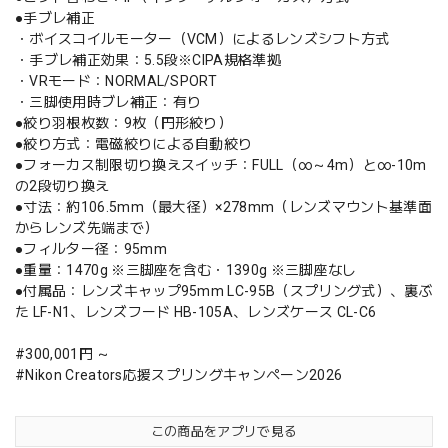
●手ブレ補正
・ボイスコイルモーター（VCM）によるレンズシフト方式
・手ブレ補正効果：5.5段※CIPA規格準拠
・VRモード：NORMAL/SPORT
・三脚使用時ブレ補正：有り
●絞り羽根枚数：9枚（円形絞り）
●絞り方式：電磁絞りによる自動絞り
●フォーカス制限切り換えスイッチ：FULL（∞～4m）と∞-10m
の2段切り換え
●寸法：約106.5mm（最大径）×278mm（レンズマウント基準面
からレンズ先端まで）
●フィルター径：95mm
●重量：1470g ※三脚座を含む・1390g ※三脚座なし
●付属品：レンズキャップ95mm LC-95B（スプリング式）、裏ぶ
た LF-N1、レンズフード HB-105A、レンズケース CL-C6
#300,001円 ～
#Nikon Creators応援スプリングキャンペーン2026
この商品をアプリで見る