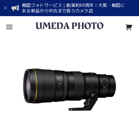
梅田フォトサービス｜創業約69周年！大阪・梅田に
ある新品から中古まで扱うカメラ店