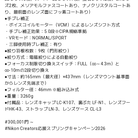
ズ2枚、メソアモルファスコートあり、ナノクリスタルコートあ
り、最前面のレンズ面にフッ素コートあり）
●手ブレ補正
・ボイスコイルモーター（VCM）によるレンズシフト方式
・手ブレ補正効果：5.0段※CIPA規格準拠
・VRモード：NORMAL/SPORT
・三脚使用時ブレ補正：有り
●絞り羽根枚数：9枚（円形絞り）
●絞り方式：電磁絞りによる自動絞り
●フォーカス制限切り換えスイッチ：FULL（∞～4.3m）と
∞-10mの2段切り換え
●寸法：約165mm（最大径）×437mm（レンズマウント基準面
からレンズ先端まで）
●フィルター径：46mm ※組み込み式
●重量：3260g
●付属品：レンズキャップ LC-K107、裏ぶた LF-N1、レンズフー
ドHK-43、ストラップ LN-3、レンズケース CL-L3
#300,001円 ～
#Nikon Creators応援スプリングキャンペーン2026