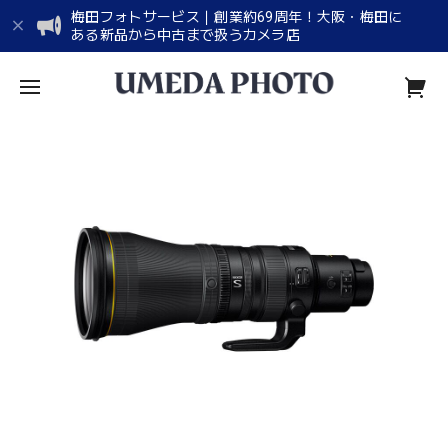
梅田フォトサービス｜創業約69周年！大阪・梅田に
ある新品から中古まで扱うカメラ店