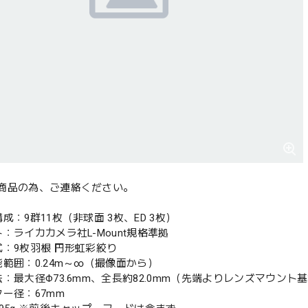
商品の為、ご連絡ください。
成：9群11枚（非球面 3枚、ED 3枚）
：ライカカメラ社L-Mount規格準拠
式：9枚羽根 円形虹彩絞り
能範囲：0.24m～∞（撮像面から）
法：最大径Φ73.6mm、全長約82.0mm（先端よりレンズマウント
ター径：67mm