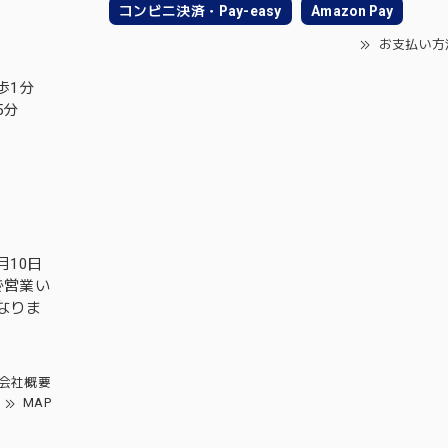
コンビニ決済・Pay-easy
Amazon Pay
お支払い方
歩1分
5分
月10日
で営業い
となりま
会社概要
MAP