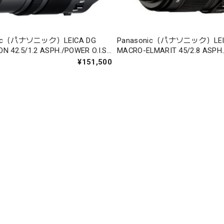
nic（パナソニック）LEICA DG
Panasonic（パナソニック）LEI
N 42.5/1.2 ASPH./POWER O.I.S.
MACRO-ELMARIT 45/2.8 ASPH
)
O.I.S.(H-ES045)
¥151,500