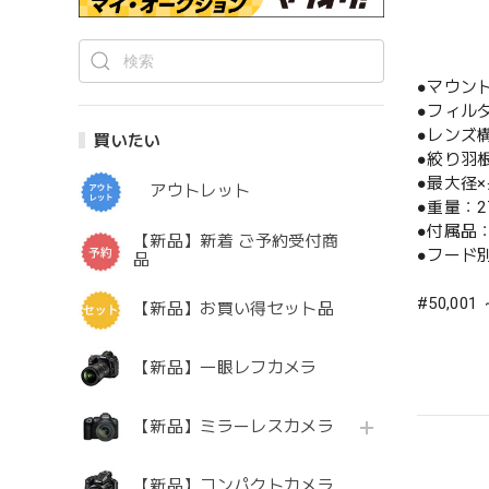
●マウン
●フィル
●レンズ構
買いたい
●絞り羽
●最大径×
アウトレット
●重量：2
●付属品
【新品】新着 ご予約受付商
●フード別売
品
#50,001
【新品】お買い得セット品
【新品】一眼レフカメラ
【新品】ミラーレスカメラ
【新品】コンパクトカメラ