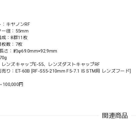
ト：キヤノンRF
ター径：55mm
成：8群11枚
根枚数：7枚
長さ：約φ69.0mm×92.9mm
70g
：レンズキャップE-55、レンズダストキャップRF
り：ET-60B [RF-S55-210mm F5-7.1 IS STM用 レンズフード]
 ～100,000円
関連商品