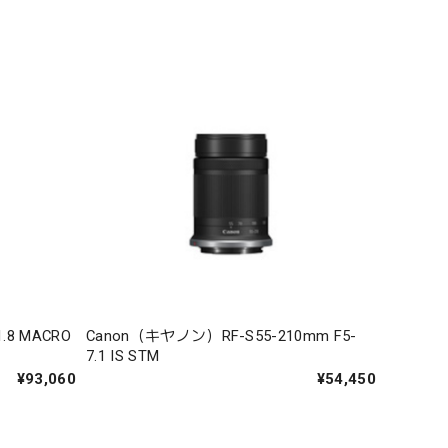
8 MACRO
Canon（キヤノン）RF-S55-210mm F5-
7.1 IS STM
¥93,060
¥54,450