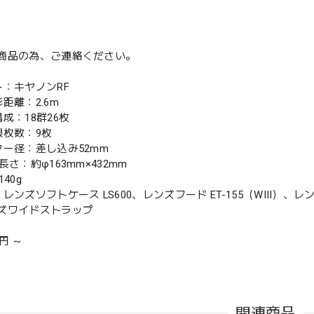
商品の為、ご連絡ください。
ト：キヤノンRF
距離：2.6m
成：18群26枚
根枚数：9枚
ター径：差し込み52mm
長さ：約φ163mm×432mm
40g
レンズソフトケース LS600、レンズフード ET-155（WIII）、レ
ズワイドストラップ
1円 ～
関連商品