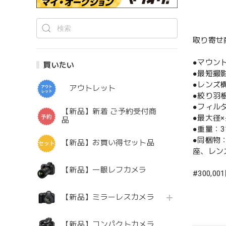
取り寄せ
●マウン
買いたい
●最短撮影
●レンズ構
アウトレット
●絞り羽
●フィル
【新品】新着 ご予約受付商
●最大径×
品
●重量：31
●同梱物：
【新品】お買い得セット品
座、レン
【新品】一眼レフカメラ
#300,00
【新品】ミラーレスカメラ
【新品】コンパクトカメラ