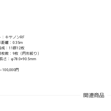
ト：キヤノンRF
距離：0.35m
成：11群12枚
根枚数：9枚（円形絞り）
さ：φ78.0×90.5mm
 ～100,000円
関連商品