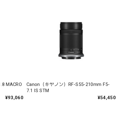
8 MACRO
Canon（キヤノン）RF-S55-210mm F5-
7.1 IS STM
¥93,060
¥54,450