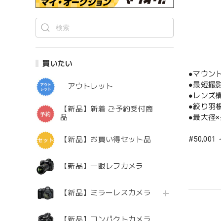
買いたい
●マウン
●最短撮影
アウトレット
●レンズ構
●絞り羽
【新品】新着 ご予約受付商
品
●最大径×長
#50,001
【新品】お買い得セット品
【新品】一眼レフカメラ
【新品】ミラーレスカメラ
【新品】コンパクトカメラ