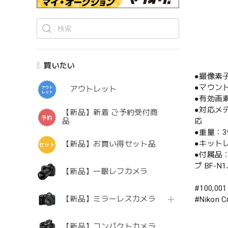
買いたい
●撮像素
●マウン
アウトレット
●有効画素
●対応メデ
【新品】新着 ご予約受付商
品
応
●重量：
●キットレンズ
【新品】お買い得セット品
●付属品：
プ BF-N
【新品】一眼レフカメラ
#100,00
【新品】ミラーレスカメラ
#Nikon
【新品】コンパクトカメラ