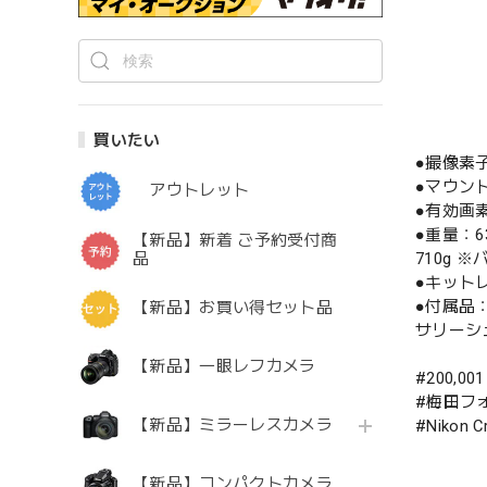
買いたい
●撮像素
●マウン
アウトレット
●有効画素
●重量：6
【新品】新着 ご予約受付商
品
710g
●キットレン
●付属品：
【新品】お買い得セット品
サリーシュ
【新品】一眼レフカメラ
#200,00
#梅田フ
【新品】ミラーレスカメラ
#Nikon
【新品】コンパクトカメラ