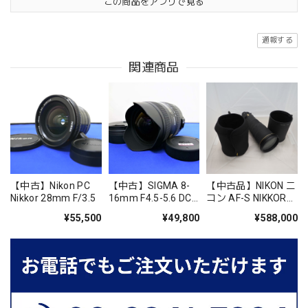
この商品をアプリで見る
通報する
関連商品
【中古】Nikon PC
【中古】SIGMA 8-
【中古品】NIKON ニ
Nikkor 28mm F/3.5
16mm F4.5-5.6 DC
コン AF-S NIKKOR
HSM【Nikon Fﾏｳﾝ
500mm f/4E FL ED
¥55,500
¥49,800
¥588,000
ﾄ】
VR [単焦点超望遠レ
ンズ Fマウント]