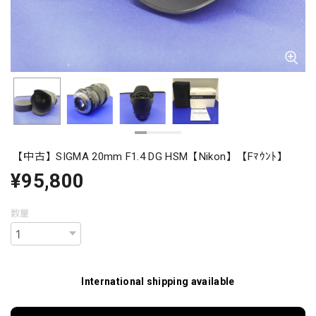
【中古】SIGMA 20mm F1.4 DG HSM【Nikon】【Fﾏｳﾝﾄ】
¥95,800
数量
International shipping available