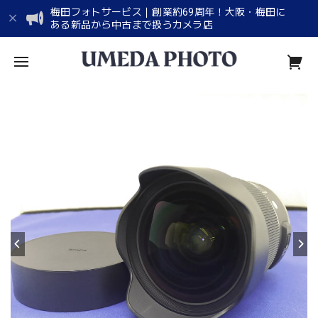
梅田フォトサービス｜創業約69周年！大阪・梅田に
ある新品から中古まで扱うカメラ店