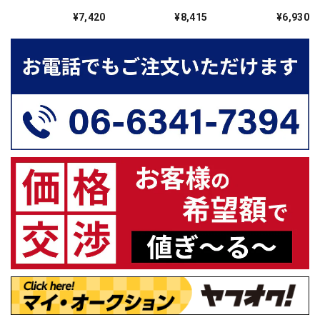
PROTECTION
PROTECTION
PROTECTION
¥7,420
¥8,415
¥6,930
FILTER
FILTER
FILTER
52mm（ARII-PF52
58mm（ARII-
46mm（ARII-PF46
）
PF58）
）