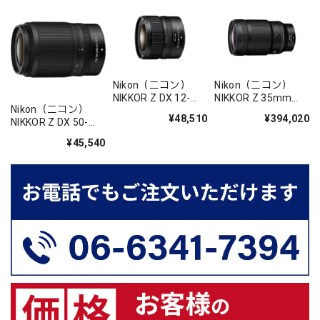
Nikon（ニコン）
Nikon（ニコン）
NIKKOR Z DX 12-
NIKKOR Z 35mm
Nikon（ニコン）
28mm f/3.5-5.6 PZ
f/1.2 S
¥48,510
¥394,020
NIKKOR Z DX 50-
VR
250mm f/4.5-6.3
¥45,540
VR