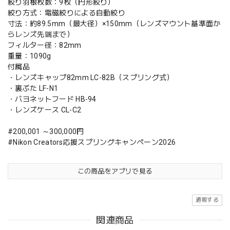
絞り羽根枚数：9枚（円形絞り）
絞り方式：電磁絞りによる自動絞り
寸法：約89.5mm（最大径）×150mm（レンズマウント基準面か
らレンズ先端まで）
フィルター径：82mm
重量：1090g
付属品
・レンズキャップ82mm LC-82B（スプリング式）
・裏ぶた LF-N1
・バヨネットフード HB-94
・レンズケース CL-C2
#200,001 ～300,000円
#Nikon Creators応援スプリングキャンペーン2026
この商品をアプリで見る
通報する
関連商品