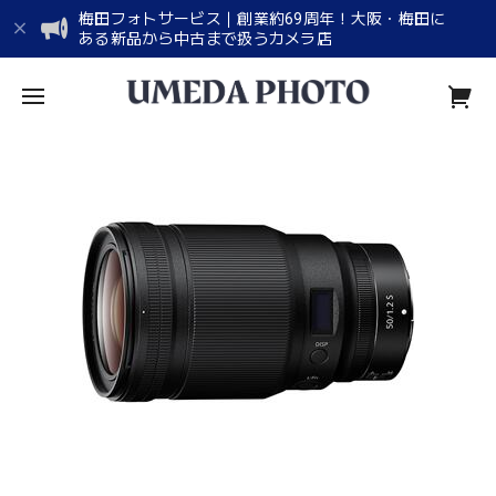
梅田フォトサービス｜創業約69周年！大阪・梅田に
ある新品から中古まで扱うカメラ店