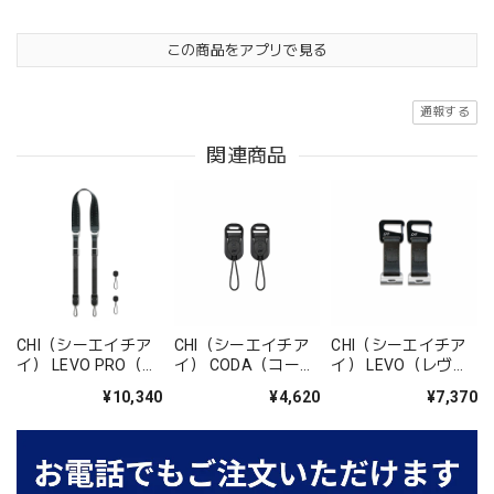
この商品をアプリで見る
通報する
関連商品
CHI（シーエイチア
CHI（シーエイチア
CHI（シーエイチア
イ） LEVO PRO（レ
イ） CODA（コー
イ） LEVO（レヴ
ヴォ プロ） ショル
ダ） マグドットアタ
ォ） ギアアタッチメ
¥10,340
¥4,620
¥7,370
ダーストラップ マグ
ッチメント ベーシッ
ントセット
ドットアンカー4個
ク（マグドットアン
【JOP08K】
入 ブラック
カー2個＋マグアタ
【JLP02B】
ッチメントバックル
2個）【JCM05B】