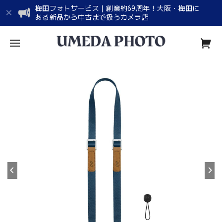
梅田フォトサービス｜創業約69周年！大阪・梅田に
ある新品から中古まで扱うカメラ店