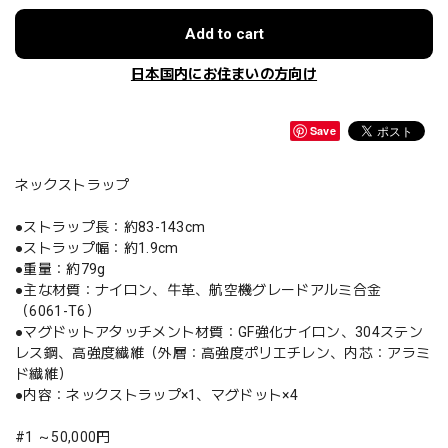
Add to cart
日本国内にお住まいの方向け
Save
ネックストラップ
●ストラップ長：約83-143cm
●ストラップ幅：約1.9cm
●重量：約79g
●主な材質：ナイロン、牛革、航空機グレードアルミ合金
（6061-T6）
●マグドットアタッチメント材質：GF強化ナイロン、304ステン
レス鋼、高強度繊維（外層：高強度ポリエチレン、内芯：アラミ
ド繊維）
●内容：ネックストラップ×1、マグドット×4
#1 ～50,000円