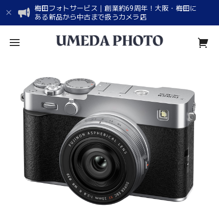
梅田フォトサービス｜創業約69周年！大阪・梅田に
ある新品から中古まで扱うカメラ店