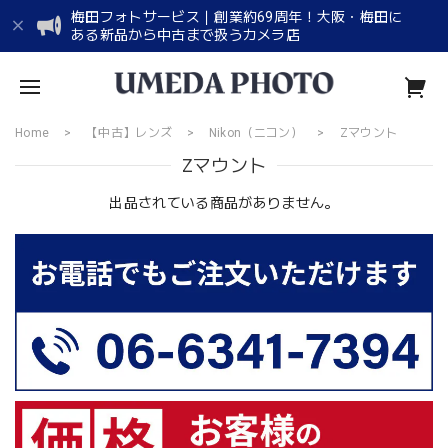
梅田フォトサービス｜創業約69周年！大阪・梅田に
ある新品から中古まで扱うカメラ店
Home
【中古】レンズ
Nikon（ニコン）
Zマウント
Zマウント
出品されている商品がありません。