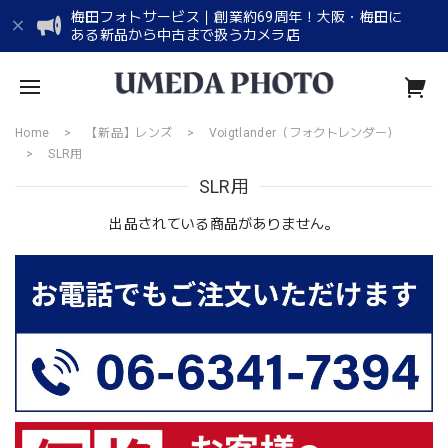
梅田フォトサービス｜創業約69周年！大阪・梅田に
ある新品から中古まで扱うカメラ店
Home
【新品】レンズ
Voigtlander（フォクトレンダー）
SLR用
SLR用
出品されている商品がありません。