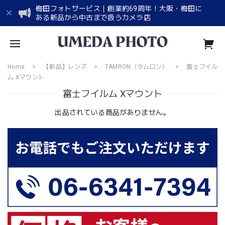
梅田フォトサービス｜創業約69周年！大阪・梅田に
ある新品から中古まで扱うカメラ店
Home
【新品】レンズ
TAMRON（タムロン）
富士フイル
ム Xマウント
富士フイルム Xマウント
出品されている商品がありません。